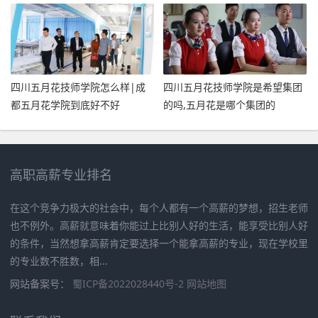
校
四川五月花技师学院怎么样|成
四川五月花技师学院是希望集团
都五月花学院到底好不好
的吗,五月花是哪个集团的
高职高薪专业排名
在这个竞争力极大的社会中，每个人都有一个高薪的梦想，招生老师
也不例外。高薪就意味着你能过上比别人好的生活，能享受比别人好
的条件，当然想拿高薪肯定要选择一个能拿高薪的专业，现在学校里
的专业数不胜数，相...
网站备案号：
蜀ICP备2022028440号-2
网站地图