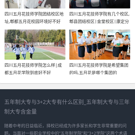
四川五月花技师学院团结校区地
四川五月花技师学院有几个校区,
址,郫都五月花校园环境好不好
郫县团结校区|金堂校区|康定分
校
四川五月花技师学院怎么样|成
四川五月花技师学院是希望集团
都五月花学院到底好不好
的吗,五月花是哪个集团的
五年制大专与3+2大专有什么区别_五年制大专与三年
制大专含金量
随着中考的日益临近，择校已经成为许多家长和学生非常重要的问
题。当面对一些职业学校中的“五年制学院”和“3+2学院”这两个术语