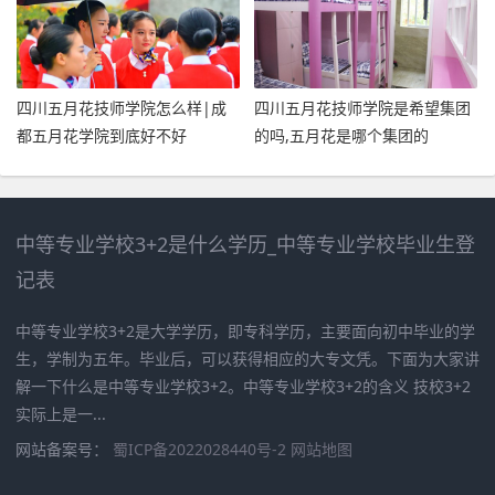
四川五月花技师学院怎么样|成
四川五月花技师学院是希望集团
都五月花学院到底好不好
的吗,五月花是哪个集团的
中等专业学校3+2是什么学历_中等专业学校毕业生登
记表
中等专业学校3+2是大学学历，即专科学历，主要面向初中毕业的学
生，学制为五年。毕业后，可以获得相应的大专文凭。下面为大家讲
解一下什么是中等专业学校3+2。中等专业学校3+2的含义 技校3+2
实际上是一...
网站备案号：
蜀ICP备2022028440号-2
网站地图