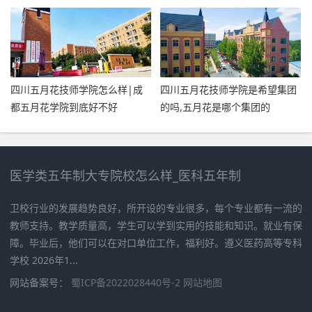
校
四川五月花技师学院怎么样|成
四川五月花技师学院是希望集团
都五月花学院到底好不好
的吗,五月花是哪个集团的
医学类五年制大专院校怎么样_医科五年制
卫校行业的发展趋势良好，所开设的专业很多，每个专业都有一流的
教师支持。教学质量高，学生可以学到实用的技能和知识。就业有保
障。毕业后，他们可以在对口单位工作，福利好。遵义医药高等专科
学校 2026年1...
网站备案号：
蜀ICP备2022028440号-2
网站地图