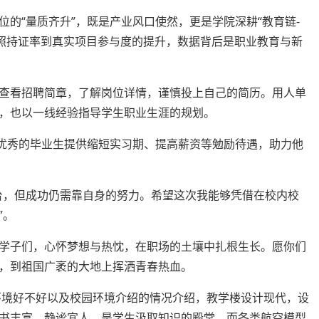
的“量质齐升”，既是产业风口使然，更是学院深耕“教育链-
执照持证率到真实项目参与度的提升，数据背后是职业教育与新
查看招聘简章，了解岗位详情，谨慎投上自己的简历。用人单
，也以一线经验指导学生职业生涯的规划。
为优秀的毕业生提供缩短实习期、提高薪资等勉励待遇，助力他
台，但成功仍需靠自身的努力。希望这次我能够凭借在校内校
”。
学子们，心怀梦想与热忱，在职场的土壤中扎根生长。愿你们
，到祖国广袤的大地上挥洒青春热血。
园环境好不好以及校园环境介绍的情况介绍，教学楼设计现代，设
书丰富，静谧宜人，是学生汲取知识的殿堂。而各类航空模型