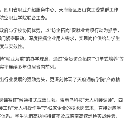
，四川省职业介绍服务中心、天府新区眉山党工委党群工作
航空职业学院联合主办。
政府与学校协同优势，以“访企拓岗”促就业专项行动为抓手，
社部门紧密联动，深度挖掘企业用人需求，实现岗位供给与学生
度与实效性。
“就业为重”的办学理念，通过“全员访企拓岗”“订单式培养”等
实率连续多年位居省内前列。
出行业发展的强劲势头，更深刻体现了天府通航学院“产教精
“岗课赛证”融通模式成效显著。雷电鸟科技“无人机装调师”、四
装工程“无人机操作手”等42家企业的技术岗需求，直接对应学
培养体系。学生凭借高执照持证率及成德南高速巡检实战经验，