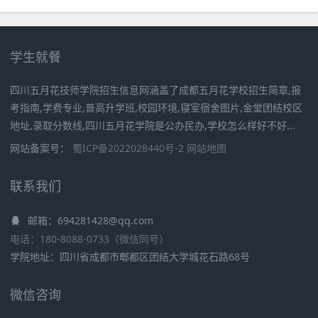
学生就餐
四川五月花技师学院招生信息网涵盖了成都五月花学校招生简章,报
考指南,学费专业,普高升学班,校园环境,寝室宿舍图片,金堂团结校区
地址,录取分数线,四川五月花学院是公办民办,学校怎么样好不好...
网站备案号：
蜀ICP备2022028440号-2
网站地图
联系我们
邮箱：694281428@qq.com
电话：180-8088-0733（微信同号）
学院地址：四川省成都市郫都区团结大学城花石路68号
微信咨询