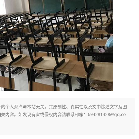
者的个人观点与本站无关。其原创性、真实性以及文中陈述文字及图
容。如发现有害或侵权内容请联系邮箱：694281428@qq.co