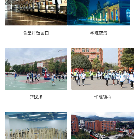
食堂打饭窗口
学院夜景
篮球场
学院随拍