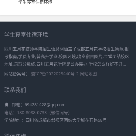
学生寝室住宿环境
学生寝室住宿环境
四川五月花技师学院招生信息网涵盖了成都五月花学校招生简章,报
考指南,学费专业,普高升学班,校园环境,寝室宿舍图片,金堂团结校区
地址,录取分数线,四川五月花学院是公办民办,学校怎么样好不好...
网站备案号：
蜀ICP备2022028440号-2
网站地图
联系我们
邮箱：694281428@qq.com
电话：180-8088-0733（微信同号）
学院地址：四川省成都市郫都区团结大学城花石路68号