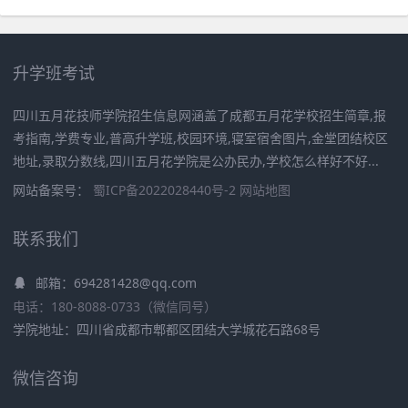
升学班考试
四川五月花技师学院招生信息网涵盖了成都五月花学校招生简章,报
考指南,学费专业,普高升学班,校园环境,寝室宿舍图片,金堂团结校区
地址,录取分数线,四川五月花学院是公办民办,学校怎么样好不好...
网站备案号：
蜀ICP备2022028440号-2
网站地图
联系我们
邮箱：694281428@qq.com
电话：180-8088-0733（微信同号）
学院地址：四川省成都市郫都区团结大学城花石路68号
微信咨询