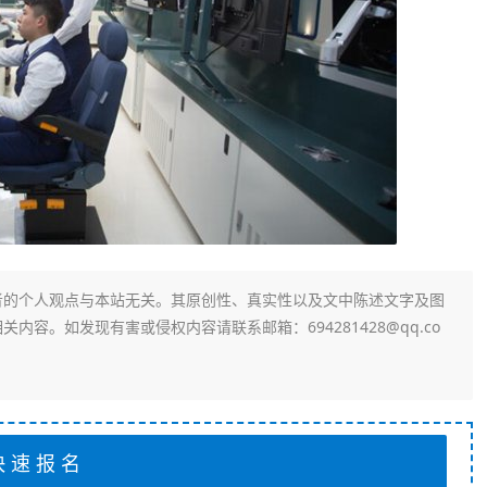
者的个人观点与本站无关。其原创性、真实性以及文中陈述文字及图
容。如发现有害或侵权内容请联系邮箱：694281428@qq.co